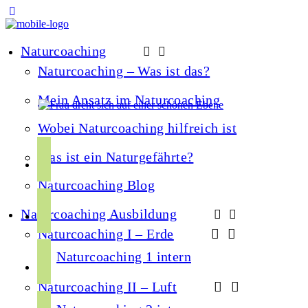
Naturcoaching
Naturcoaching – Was ist das?
Mein Ansatz im Naturcoaching
Wobei Naturcoaching hilfreich ist
f
Was ist ein Naturgefährte?
a
Naturcoaching Blog
c
i
e
Naturcoaching Ausbildung
n
b
Naturcoaching I – Erde
s
o
y
t
Naturcoaching 1 intern
o
o
a
k
Naturcoaching II – Luft
u
g
s
t