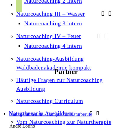
Naturcoaching 2 intern
r
p
u
a
Naturcoaching III – Wasser
o
b
m
t
Naturcoaching 3 intern
e
i
Naturcoaching IV – Feuer
f
Naturcoaching 4 intern
y
Naturcoaching-Ausbildung
Waldbadenakademie kompakt
Partner
Häufige Fragen zur Naturcoaching
Ausbildung
Naturcoaching Curriculum
Naturtherapie Ausbildung
Naturgefährten.de - Campus für Naturberufe
Vom Naturcoaching zur Naturtherapie
André Lorino