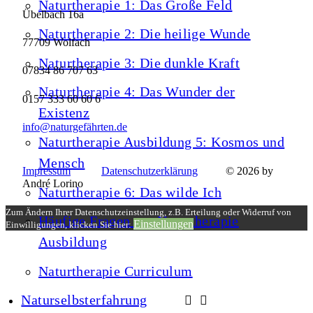
Naturtherapie 1: Das Große Feld
Übelbach 16a
Naturtherapie 2: Die heilige Wunde
77709 Wolfach
Naturtherapie 3: Die dunkle Kraft
07834 86 707 63
Naturtherapie 4: Das Wunder der
0157 333 60 60 6
Existenz
info@naturgefährten.de
Naturtherapie Ausbildung 5: Kosmos und
Mensch
Impressum
Datenschutzerklärung
© 2026 by
André Lorino
Naturtherapie 6: Das wilde Ich
Zum Ändern Ihrer Datenschutzeinstellung, z.B. Erteilung oder Widerruf von
Häufige Fragen zur Naturtherapie
Einstellungen
Einwilligungen, klicken Sie hier:
Ausbildung
Naturtherapie Curriculum
Naturselbsterfahrung