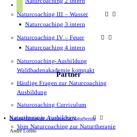
Naturcoaching 2 intern
r
p
u
a
Naturcoaching III – Wasser
o
b
m
t
Naturcoaching 3 intern
e
i
Naturcoaching IV – Feuer
f
Naturcoaching 4 intern
y
Naturcoaching-Ausbildung
Waldbadenakademie kompakt
Partner
Häufige Fragen zur Naturcoaching
Ausbildung
Naturcoaching Curriculum
Naturtherapie Ausbildung
Naturgefährten.de - Campus für Naturberufe
Vom Naturcoaching zur Naturtherapie
André Lorino