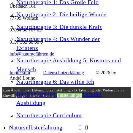
Naturtherapie 1: Das Große Feld
Übelbach 16a
Naturtherapie 2: Die heilige Wunde
77709 Wolfach
Naturtherapie 3: Die dunkle Kraft
07834 86 707 63
Naturtherapie 4: Das Wunder der
0157 333 60 60 6
Existenz
info@naturgefährten.de
Naturtherapie Ausbildung 5: Kosmos und
Mensch
Impressum
Datenschutzerklärung
© 2026 by
André Lorino
Naturtherapie 6: Das wilde Ich
Zum Ändern Ihrer Datenschutzeinstellung, z.B. Erteilung oder Widerruf von
Häufige Fragen zur Naturtherapie
Einstellungen
Einwilligungen, klicken Sie hier:
Ausbildung
Naturtherapie Curriculum
Naturselbsterfahrung