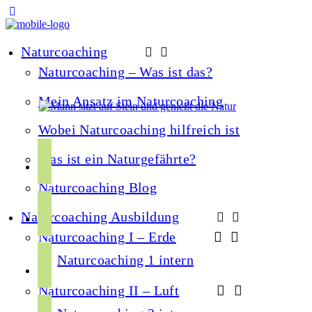
Naturcoaching
Naturcoaching – Was ist das?
Mein Ansatz im Naturcoaching
Wobei Naturcoaching hilfreich ist
f
Was ist ein Naturgefährte?
a
Naturcoaching Blog
c
i
e
Naturcoaching Ausbildung
n
b
Naturcoaching I – Erde
s
o
y
t
Naturcoaching 1 intern
o
o
a
k
Naturcoaching II – Luft
u
g
s
t