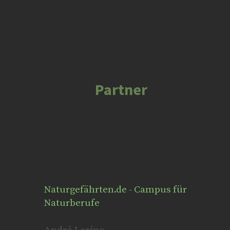
u
r
t
b
a
i
e
m
f
y
Partner
Naturgefährten.de - Campus für
Naturberufe