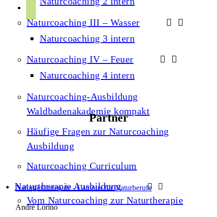
Naturcoaching 2 intern
r
p
u
a
Naturcoaching III – Wasser
o
b
m
t
Naturcoaching 3 intern
e
i
Naturcoaching IV – Feuer
f
Naturcoaching 4 intern
y
Naturcoaching-Ausbildung
Waldbadenakademie kompakt
Partner
Häufige Fragen zur Naturcoaching
Ausbildung
Naturcoaching Curriculum
Naturtherapie Ausbildung
Naturgefährten.de - Campus für Naturberufe
Vom Naturcoaching zur Naturtherapie
André Lorino