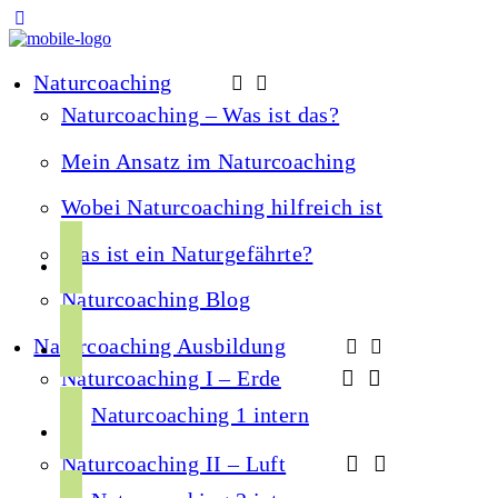
Naturcoaching
Naturcoaching – Was ist das?
Mein Ansatz im Naturcoaching
Wobei Naturcoaching hilfreich ist
f
Was ist ein Naturgefährte?
a
Naturcoaching Blog
c
i
e
Naturcoaching Ausbildung
n
b
Naturcoaching I – Erde
s
o
y
t
Naturcoaching 1 intern
o
o
a
k
Naturcoaching II – Luft
u
g
s
t