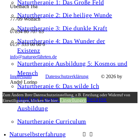
Naturtherapie 1: Das Große Feld
Übelbach 16a
Naturtherapie 2: Die heilige Wunde
77709 Wolfach
Naturtherapie 3: Die dunkle Kraft
07834 86 707 63
Naturtherapie 4: Das Wunder der
0157 333 60 60 6
Existenz
info@naturgefährten.de
Naturtherapie Ausbildung 5: Kosmos und
Mensch
Impressum
Datenschutzerklärung
© 2026 by
André Lorino
Naturtherapie 6: Das wilde Ich
Zum Ändern Ihrer Datenschutzeinstellung, z.B. Erteilung oder Widerruf von
Häufige Fragen zur Naturtherapie
Einstellungen
Einwilligungen, klicken Sie hier:
Ausbildung
Naturtherapie Curriculum
Naturselbsterfahrung