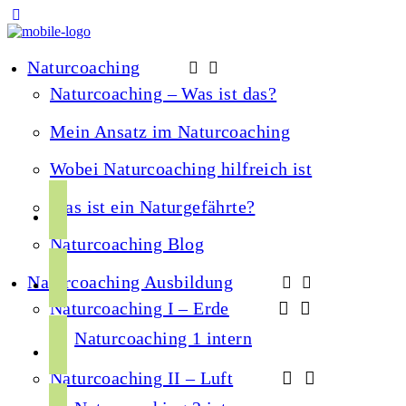
Naturcoaching
Naturcoaching – Was ist das?
Mein Ansatz im Naturcoaching
Wobei Naturcoaching hilfreich ist
f
Was ist ein Naturgefährte?
a
Naturcoaching Blog
c
i
e
Naturcoaching Ausbildung
n
b
Naturcoaching I – Erde
s
o
y
t
Naturcoaching 1 intern
o
o
a
k
Naturcoaching II – Luft
u
g
s
t