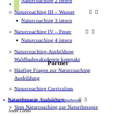
Naturcoaching 2 intern
r
p
u
a
Naturcoaching III – Wasser
o
b
m
t
Naturcoaching 3 intern
e
i
Naturcoaching IV – Feuer
f
Naturcoaching 4 intern
y
Naturcoaching-Ausbildung
Waldbadenakademie kompakt
Partner
Häufige Fragen zur Naturcoaching
Ausbildung
Naturcoaching Curriculum
Naturtherapie Ausbildung
Naturgefährten.de - Campus für Naturberufe
Vom Naturcoaching zur Naturtherapie
André Lorino