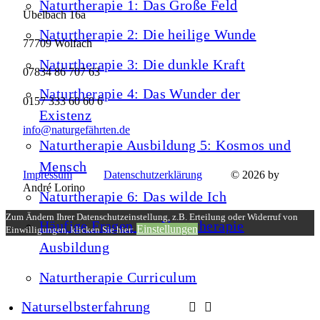
Naturtherapie 1: Das Große Feld
Übelbach 16a
Naturtherapie 2: Die heilige Wunde
77709 Wolfach
Naturtherapie 3: Die dunkle Kraft
07834 86 707 63
Naturtherapie 4: Das Wunder der
0157 333 60 60 6
Existenz
info@naturgefährten.de
Naturtherapie Ausbildung 5: Kosmos und
Mensch
Impressum
Datenschutzerklärung
© 2026 by
André Lorino
Naturtherapie 6: Das wilde Ich
Zum Ändern Ihrer Datenschutzeinstellung, z.B. Erteilung oder Widerruf von
Häufige Fragen zur Naturtherapie
Einstellungen
Einwilligungen, klicken Sie hier:
Ausbildung
Naturtherapie Curriculum
Naturselbsterfahrung