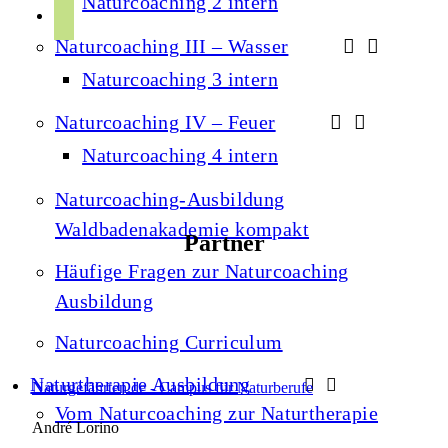
Naturcoaching 2 intern
r
p
u
a
Naturcoaching III – Wasser
o
b
m
t
Naturcoaching 3 intern
e
i
Naturcoaching IV – Feuer
f
Naturcoaching 4 intern
y
Naturcoaching-Ausbildung
Waldbadenakademie kompakt
Partner
Häufige Fragen zur Naturcoaching
Ausbildung
Naturcoaching Curriculum
Naturtherapie Ausbildung
Naturgefährten.de - Campus für Naturberufe
Vom Naturcoaching zur Naturtherapie
André Lorino