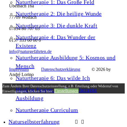
Naturtherapie 1: Das Große Feld
Übelbach 16a
Naturtherapie 2: Die heilige Wunde
77709 Wolfach
Naturtherapie 3: Die dunkle Kraft
07834 86 707 63
Naturtherapie 4: Das Wunder der
0157 333 60 60 6
Existenz
info@naturgefährten.de
Naturtherapie Ausbildung 5: Kosmos und
Mensch
Impressum
Datenschutzerklärung
© 2026 by
André Lorino
Naturtherapie 6: Das wilde Ich
Zum Ändern Ihrer Datenschutzeinstellung, z.B. Erteilung oder Widerruf von
Häufige Fragen zur Naturtherapie
Einstellungen
Einwilligungen, klicken Sie hier:
Ausbildung
Naturtherapie Curriculum
Naturselbsterfahrung