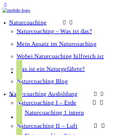
Naturcoaching
Naturcoaching – Was ist das?
Mein Ansatz im Naturcoaching
Wobei Naturcoaching hilfreich ist
f
Was ist ein Naturgefährte?
a
Naturcoaching Blog
c
i
e
Naturcoaching Ausbildung
n
b
Naturcoaching I – Erde
s
o
y
t
Naturcoaching 1 intern
o
o
a
k
Naturcoaching II – Luft
u
g
s
t