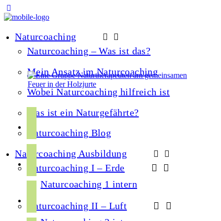
Naturcoaching
Naturcoaching – Was ist das?
Mein Ansatz im Naturcoaching
Wobei Naturcoaching hilfreich ist
Was ist ein Naturgefährte?
f
a
Naturcoaching Blog
c
i
Naturcoaching Ausbildung
e
n
Naturcoaching I – Erde
b
s
o
Naturcoaching 1 intern
y
t
o
o
Naturcoaching II – Luft
a
k
u
g