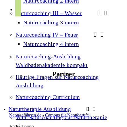
Naturcoaching 2 intern
s
t
r
p
u
Naturcoaching III – Wasser
a
o
b
Naturcoaching 3 intern
m
t
e
i
Naturcoaching IV – Feuer
f
Naturcoaching 4 intern
y
Naturcoaching-Ausbildung
Waldbadenakademie kompakt
Partner
Häufige Fragen zur Naturcoaching
Ausbildung
Naturcoaching Curriculum
Naturtherapie Ausbildung
Naturgefährten.de - Campus für Naturberufe
Vom Naturcoaching zur Naturtherapie
André Lorino