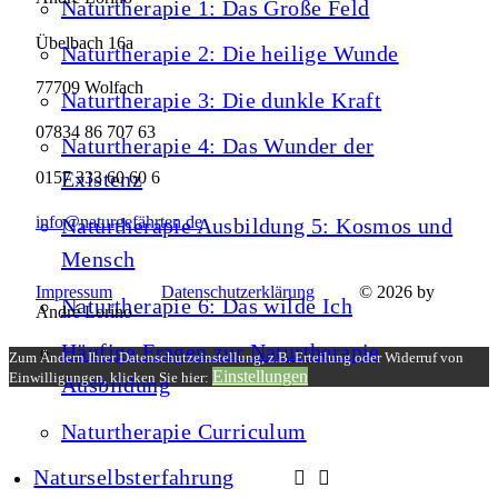
Naturtherapie 1: Das Große Feld
Übelbach 16a
Naturtherapie 2: Die heilige Wunde
77709 Wolfach
Naturtherapie 3: Die dunkle Kraft
07834 86 707 63
Naturtherapie 4: Das Wunder der
Existenz
0157 333 60 60 6
info@naturgefährten.de
Naturtherapie Ausbildung 5: Kosmos und
Mensch
Impressum
Datenschutzerklärung
© 2026 by
Naturtherapie 6: Das wilde Ich
André Lorino
Häufige Fragen zur Naturtherapie
Zum Ändern Ihrer Datenschutzeinstellung, z.B. Erteilung oder Widerruf von
Einstellungen
Einwilligungen, klicken Sie hier:
Ausbildung
Naturtherapie Curriculum
Naturselbsterfahrung