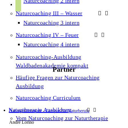
Naturcoaching 2 intern
r
p
u
a
Naturcoaching III – Wasser
o
b
m
t
Naturcoaching 3 intern
e
i
Naturcoaching IV – Feuer
f
Naturcoaching 4 intern
y
Naturcoaching-Ausbildung
Waldbadenakademie kompakt
Partner
Häufige Fragen zur Naturcoaching
Ausbildung
Naturcoaching Curriculum
Naturtherapie Ausbildung
Naturgefährten.de - Campus für Naturberufe
Vom Naturcoaching zur Naturtherapie
André Lorino