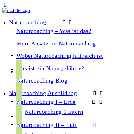
Naturcoaching
Naturcoaching – Was ist das?
Mein Ansatz im Naturcoaching
Wobei Naturcoaching hilfreich ist
f
Was ist ein Naturgefährte?
a
Naturcoaching Blog
c
i
e
Naturcoaching Ausbildung
n
b
Naturcoaching I – Erde
s
o
y
t
Naturcoaching 1 intern
o
o
a
k
Naturcoaching II – Luft
u
g
s
t