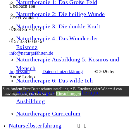
Naturtherapie 1: Das Große Feld
Übelbach 16a
Naturtherapie 2: Die heilige Wunde
77709 Wolfach
Naturtherapie 3: Die dunkle Kraft
07834 86 707 63
Naturtherapie 4: Das Wunder der
0157 333 60 60 6
Existenz
info@naturgefährten.de
Naturtherapie Ausbildung 5: Kosmos und
Mensch
Impressum
Datenschutzerklärung
© 2026 by
André Lorino
Naturtherapie 6: Das wilde Ich
Zum Ändern Ihrer Datenschutzeinstellung, z.B. Erteilung oder Widerruf von
Häufige Fragen zur Naturtherapie
Einstellungen
Einwilligungen, klicken Sie hier:
Ausbildung
Naturtherapie Curriculum
Naturselbsterfahrung