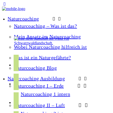
Naturcoaching
Naturcoaching – Was ist das?
Mein Ansatz im Naturcoaching
Wobei Naturcoaching hilfreich ist
Was ist ein Naturgefährte?
f
a
Naturcoaching Blog
c
i
Naturcoaching Ausbildung
e
n
Naturcoaching I – Erde
b
s
o
Naturcoaching 1 intern
y
t
o
o
Naturcoaching II – Luft
a
k
u
g