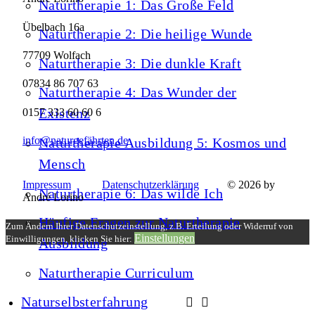
Naturtherapie 1: Das Große Feld
Übelbach 16a
Naturtherapie 2: Die heilige Wunde
77709 Wolfach
Naturtherapie 3: Die dunkle Kraft
07834 86 707 63
Naturtherapie 4: Das Wunder der
Existenz
0157 333 60 60 6
info@naturgefährten.de
Naturtherapie Ausbildung 5: Kosmos und
Mensch
Impressum
Datenschutzerklärung
© 2026 by
Naturtherapie 6: Das wilde Ich
André Lorino
Häufige Fragen zur Naturtherapie
Zum Ändern Ihrer Datenschutzeinstellung, z.B. Erteilung oder Widerruf von
Einstellungen
Einwilligungen, klicken Sie hier:
Ausbildung
Naturtherapie Curriculum
Naturselbsterfahrung