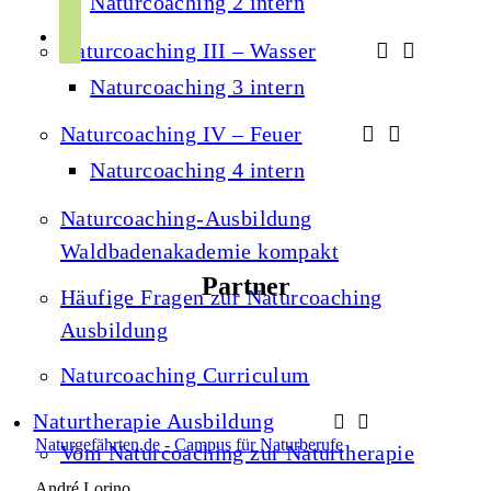
Naturcoaching 2 intern
s
t
r
p
u
Naturcoaching III – Wasser
a
o
b
Naturcoaching 3 intern
m
t
e
i
Naturcoaching IV – Feuer
f
Naturcoaching 4 intern
y
Naturcoaching-Ausbildung
Waldbadenakademie kompakt
Partner
Häufige Fragen zur Naturcoaching
Ausbildung
Naturcoaching Curriculum
Naturtherapie Ausbildung
Naturgefährten.de - Campus für Naturberufe
Vom Naturcoaching zur Naturtherapie
André Lorino