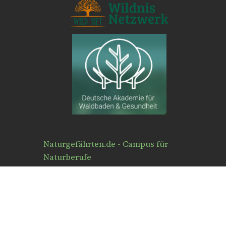
Naturgefährten.de - Campus für
Naturberufe
André Lorino
Übelbach 16a