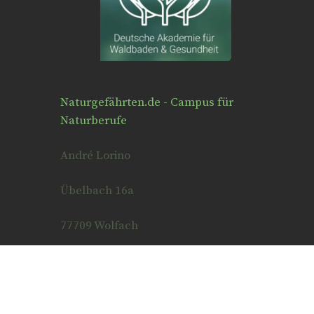
Naturgefährten.de - Campus für
Naturberufe
André Lorino
Übelbach 16a
77709 Wolfach
07834 86 707 63
0157 333 60 60 6