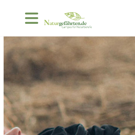
ZWISCHEN ZORN UND
ZÄRTLICHKEIT – Gefühle
spüren in der Natur
Mit Claudia Snehotta & André
Lorino
Kosten: € 380,-
jetzt anmelden!