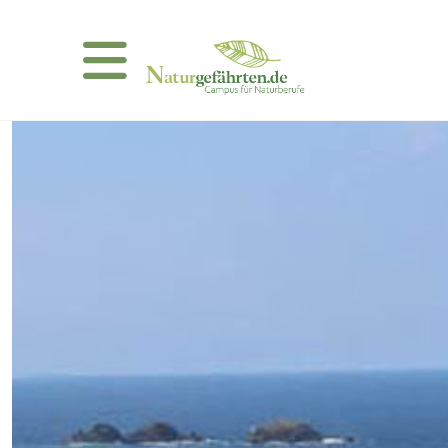
VISISONSSUCHE
IRLAND
Lausche dem Ozean auf
Great Blasket Island
Maximal 9 Teilnehmer!
Kosten: ca € 1260,-