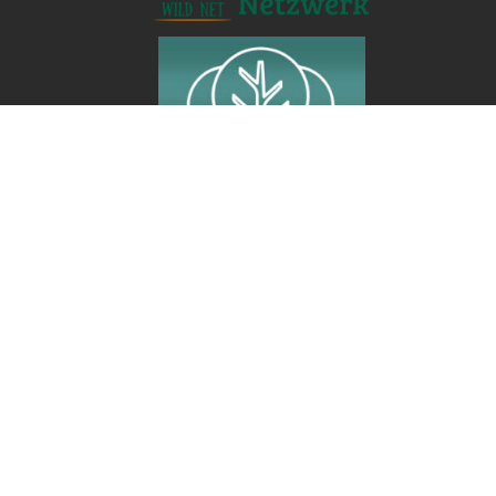
Naturgefährten.de - Campus für
Naturberufe
André Lorino
Übelbach 16a
77709 Wolfach