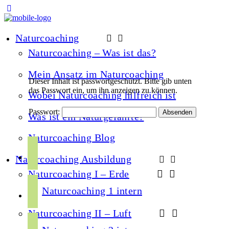
Naturcoaching
Naturcoaching – Was ist das?
Mein Ansatz im Naturcoaching
Dieser Inhalt ist passwortgeschützt. Bitte gib unten
das Passwort ein, um ihn anzeigen zu können.
Wobei Naturcoaching hilfreich ist
Passwort:
Was ist ein Naturgefährte?
Naturcoaching Blog
f
a
Naturcoaching Ausbildung
c
Naturcoaching I – Erde
i
e
Naturcoaching 1 intern
n
b
s
Naturcoaching II – Luft
o
y
t