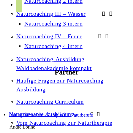
Naturcoaching 2 intern
r
p
u
a
Naturcoaching III – Wasser
o
b
m
t
Naturcoaching 3 intern
e
i
Naturcoaching IV – Feuer
f
Naturcoaching 4 intern
y
Naturcoaching-Ausbildung
Waldbadenakademie kompakt
Partner
Häufige Fragen zur Naturcoaching
Ausbildung
Naturcoaching Curriculum
Naturtherapie Ausbildung
Naturgefährten.de - Campus für Naturberufe
Vom Naturcoaching zur Naturtherapie
André Lorino