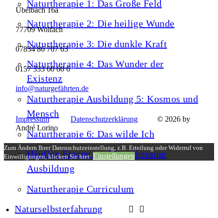
Naturtherapie 1: Das Große Feld
Übelbach 16a
Naturtherapie 2: Die heilige Wunde
77709 Wolfach
Naturtherapie 3: Die dunkle Kraft
07834 86 707 63
Naturtherapie 4: Das Wunder der
0157 333 60 60 6
Existenz
info@naturgefährten.de
Naturtherapie Ausbildung 5: Kosmos und
Mensch
Impressum
Datenschutzerklärung
© 2026 by
André Lorino
Naturtherapie 6: Das wilde Ich
Zum Ändern Ihrer Datenschutzeinstellung, z.B. Erteilung oder Widerruf von
Häufige Fragen zur Naturtherapie
Einstellungen
Einwilligungen, klicken Sie hier:
Ausbildung
Naturtherapie Curriculum
Naturselbsterfahrung