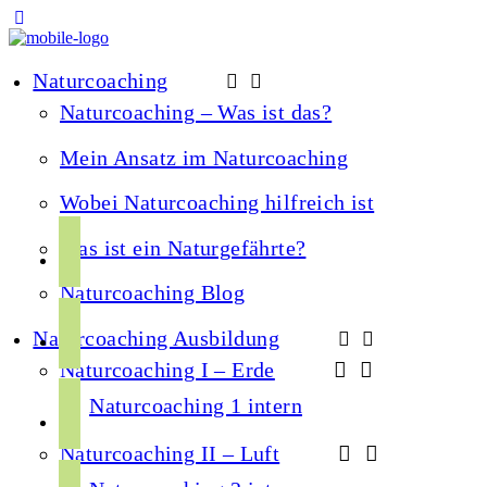
Naturcoaching
Naturcoaching – Was ist das?
Mein Ansatz im Naturcoaching
Wobei Naturcoaching hilfreich ist
f
Was ist ein Naturgefährte?
a
Naturcoaching Blog
c
i
e
Naturcoaching Ausbildung
n
b
Naturcoaching I – Erde
s
o
y
t
Naturcoaching 1 intern
o
o
a
k
Naturcoaching II – Luft
u
g
s
t