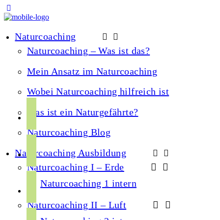
Naturcoaching
Naturcoaching – Was ist das?
Mein Ansatz im Naturcoaching
Wobei Naturcoaching hilfreich ist
f
Was ist ein Naturgefährte?
a
Naturcoaching Blog
c
i
e
Naturcoaching Ausbildung
n
b
Naturcoaching I – Erde
s
o
y
t
Naturcoaching 1 intern
o
o
a
k
Naturcoaching II – Luft
u
g
s
t