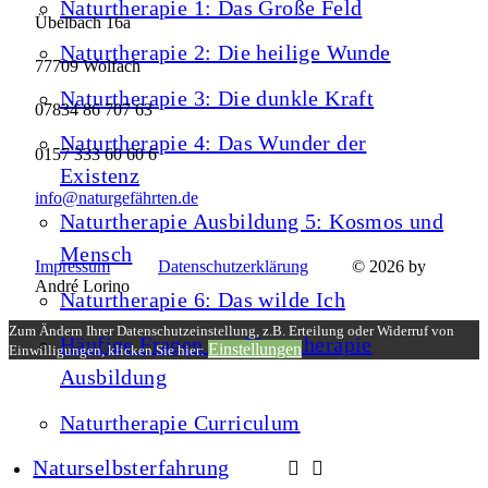
Naturtherapie 1: Das Große Feld
Übelbach 16a
Naturtherapie 2: Die heilige Wunde
77709 Wolfach
Naturtherapie 3: Die dunkle Kraft
07834 86 707 63
Naturtherapie 4: Das Wunder der
0157 333 60 60 6
Existenz
info@naturgefährten.de
Naturtherapie Ausbildung 5: Kosmos und
Mensch
Impressum
Datenschutzerklärung
© 2026 by
André Lorino
Naturtherapie 6: Das wilde Ich
Zum Ändern Ihrer Datenschutzeinstellung, z.B. Erteilung oder Widerruf von
Häufige Fragen zur Naturtherapie
Einstellungen
Einwilligungen, klicken Sie hier:
Ausbildung
Naturtherapie Curriculum
Naturselbsterfahrung