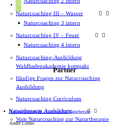
Naturcoaching 2 intern
r
p
u
a
Naturcoaching III – Wasser
o
b
m
t
Naturcoaching 3 intern
e
i
Naturcoaching IV – Feuer
f
Naturcoaching 4 intern
y
Naturcoaching-Ausbildung
Waldbadenakademie kompakt
Partner
Häufige Fragen zur Naturcoaching
Ausbildung
Naturcoaching Curriculum
Naturtherapie Ausbildung
Naturgefährten.de - Campus für Naturberufe
Vom Naturcoaching zur Naturtherapie
André Lorino