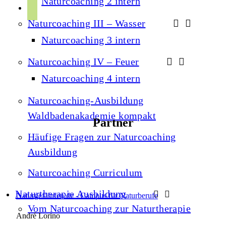
Naturcoaching 2 intern
r
p
u
a
Naturcoaching III – Wasser
o
b
m
t
Naturcoaching 3 intern
e
i
Naturcoaching IV – Feuer
f
Naturcoaching 4 intern
y
Naturcoaching-Ausbildung
Waldbadenakademie kompakt
Partner
Häufige Fragen zur Naturcoaching
Ausbildung
Naturcoaching Curriculum
Naturtherapie Ausbildung
Naturgefährten.de - Campus für Naturberufe
Vom Naturcoaching zur Naturtherapie
André Lorino