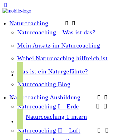
Naturcoaching
Naturcoaching – Was ist das?
Mein Ansatz im Naturcoaching
Wobei Naturcoaching hilfreich ist
f
Was ist ein Naturgefährte?
a
Naturcoaching Blog
c
i
e
Naturcoaching Ausbildung
n
b
Naturcoaching I – Erde
s
o
y
t
Naturcoaching 1 intern
o
o
a
k
Naturcoaching II – Luft
u
g
s
t