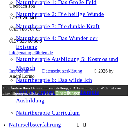
Naturtherapie 1: Das Große Feld
Übelbach 16a
Naturtherapie 2: Die heilige Wunde
77709 Wolfach
Naturtherapie 3: Die dunkle Kraft
07834 86 707 63
Naturtherapie 4: Das Wunder der
0157 333 60 60 6
Existenz
info@naturgefährten.de
Naturtherapie Ausbildung 5: Kosmos und
Mensch
Impressum
Datenschutzerklärung
© 2026 by
André Lorino
Naturtherapie 6: Das wilde Ich
Zum Ändern Ihrer Datenschutzeinstellung, z.B. Erteilung oder Widerruf von
Häufige Fragen zur Naturtherapie
Einstellungen
Einwilligungen, klicken Sie hier:
Ausbildung
Naturtherapie Curriculum
Naturselbsterfahrung