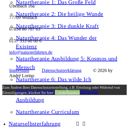
Naturtherapie 1: Das Große Feld
Übelbach 16a
Naturtherapie 2: Die heilige Wunde
77709 Wolfach
Naturtherapie 3: Die dunkle Kraft
07834 86 707 63
Naturtherapie 4: Das Wunder der
0157 333 60 60 6
Existenz
info@naturgefährten.de
Naturtherapie Ausbildung 5: Kosmos und
Mensch
Impressum
Datenschutzerklärung
© 2026 by
André Lorino
Naturtherapie 6: Das wilde Ich
Zum Ändern Ihrer Datenschutzeinstellung, z.B. Erteilung oder Widerruf von
Häufige Fragen zur Naturtherapie
Einstellungen
Einwilligungen, klicken Sie hier:
Ausbildung
Naturtherapie Curriculum
Naturselbsterfahrung