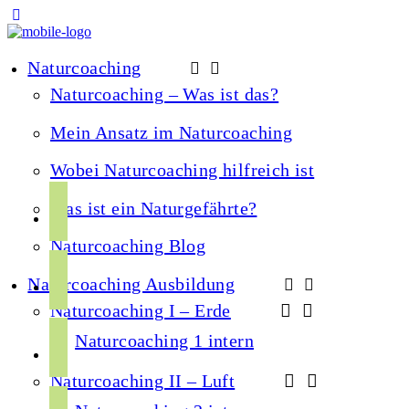
Naturcoaching
Naturcoaching – Was ist das?
Mein Ansatz im Naturcoaching
Wobei Naturcoaching hilfreich ist
f
Was ist ein Naturgefährte?
a
Naturcoaching Blog
c
i
e
Naturcoaching Ausbildung
n
b
Naturcoaching I – Erde
s
o
y
t
Naturcoaching 1 intern
o
o
a
k
Naturcoaching II – Luft
u
g
s
t