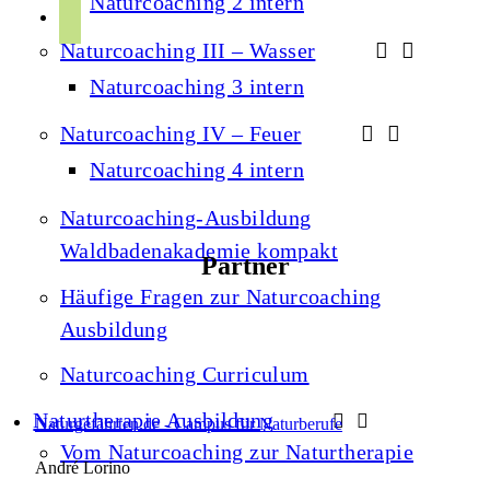
Naturcoaching 2 intern
r
p
u
a
Naturcoaching III – Wasser
o
b
m
t
Naturcoaching 3 intern
e
i
Naturcoaching IV – Feuer
f
Naturcoaching 4 intern
y
Naturcoaching-Ausbildung
Waldbadenakademie kompakt
Partner
Häufige Fragen zur Naturcoaching
Ausbildung
Naturcoaching Curriculum
Naturtherapie Ausbildung
Naturgefährten.de - Campus für Naturberufe
Vom Naturcoaching zur Naturtherapie
André Lorino