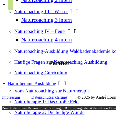
r
p
u
a
Naturcoaching III – Wasser
o
b
m
t
Naturcoaching 3 intern
e
i
Naturcoaching IV – Feuer
f
Naturcoaching 4 intern
y
Naturcoaching-Ausbildung Waldbadenakademie k
Häufige Fragen zur Naturcoaching Ausbildung
Partner
Naturcoaching Curriculum
Naturtherapie Ausbildung
Vom Naturcoaching zur Naturtherapie
Impressum
Datenschutzerklärung
© 2026 by André Lorin
Naturtherapie 1: Das Große Feld
Zum Ändern Ihrer Datenschutzeinstellung, z.B. Erteilung oder Widerruf von Einwi
Naturtherapie 2: Die heilige Wunde