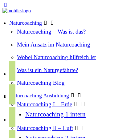
Naturcoaching
Naturcoaching – Was ist das?
Mein Ansatz im Naturcoaching
Wobei Naturcoaching hilfreich ist
f
Was ist ein Naturgefährte?
a
Naturcoaching Blog
c
i
e
Naturcoaching Ausbildung
n
b
Naturcoaching I – Erde
s
o
y
Naturcoaching 1 intern
t
o
o
a
k
Naturcoaching II – Luft
u
g
s
Naturcoaching 2 intern
t