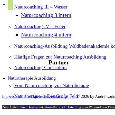
r
p
Naturcoaching III – Wasser
u
a
o
b
Naturcoaching 3 intern
m
t
e
i
Naturcoaching IV – Feuer
f
Naturcoaching 4 intern
y
Naturcoaching-Ausbildung Waldbadenakademie k
Häufige Fragen zur Naturcoaching Ausbildung
Partner
Naturcoaching Curriculum
Naturtherapie Ausbildung
Vom Naturcoaching zur Naturtherapie
Naturtherapie 1: Das Große Feld
Impressum
Datenschutzerklärung
© 2026 by André Lorin
Naturtherapie 2: Die heilige Wunde
Zum Ändern Ihrer Datenschutzeinstellung, z.B. Erteilung oder Widerruf von Einwi