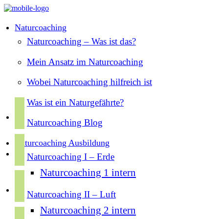
Naturcoaching
Naturcoaching – Was ist das?
Mein Ansatz im Naturcoaching
Wobei Naturcoaching hilfreich ist
Was ist ein Naturgefährte?
f
a
Naturcoaching Blog
c
i
Naturcoaching Ausbildung
e
n
Naturcoaching I – Erde
b
s
Naturcoaching 1 intern
o
y
t
o
o
Naturcoaching II – Luft
a
k
u
Naturcoaching 2 intern
g
s
t