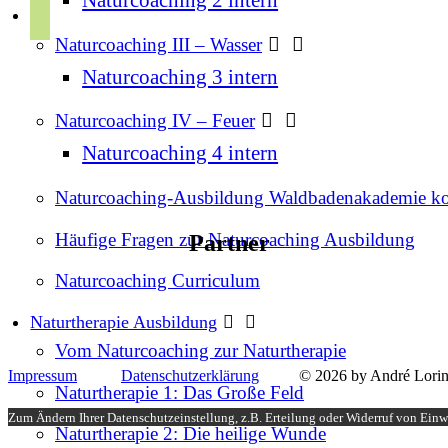
r
p
u
a
Naturcoaching III – Wasser
o
b
m
t
Naturcoaching 3 intern
e
i
Naturcoaching IV – Feuer
f
Naturcoaching 4 intern
y
Naturcoaching-Ausbildung Waldbadenakademie k
Häufige Fragen zur Naturcoaching Ausbildung
Partner
Naturcoaching Curriculum
Naturtherapie Ausbildung
Vom Naturcoaching zur Naturtherapie
Impressum
Datenschutzerklärung
© 2026 by André Lorin
Naturtherapie 1: Das Große Feld
Zum Ändern Ihrer Datenschutzeinstellung, z.B. Erteilung oder Widerruf von Einwi
Naturtherapie 2: Die heilige Wunde