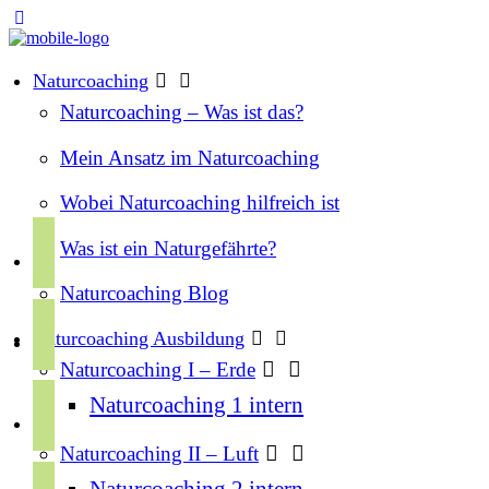
Naturcoaching
Naturcoaching – Was ist das?
Mein Ansatz im Naturcoaching
Wobei Naturcoaching hilfreich ist
f
Was ist ein Naturgefährte?
a
Naturcoaching Blog
c
i
e
Naturcoaching Ausbildung
n
b
Naturcoaching I – Erde
s
o
y
Naturcoaching 1 intern
t
o
o
a
k
Naturcoaching II – Luft
u
g
s
Naturcoaching 2 intern
t