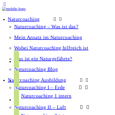
Naturcoaching
Naturcoaching – Was ist das?
Mein Ansatz im Naturcoaching
Wobei Naturcoaching hilfreich ist
f
Was ist ein Naturgefährte?
a
Naturcoaching Blog
c
i
e
Naturcoaching Ausbildung
n
b
Naturcoaching I – Erde
s
o
y
t
Naturcoaching 1 intern
o
o
a
k
Naturcoaching II – Luft
u
g
s
t