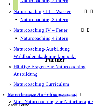
Naturcoaching 2 intern
r
p
u
a
Naturcoaching III – Wasser
o
b
m
t
Naturcoaching 3 intern
e
i
Naturcoaching IV – Feuer
f
Naturcoaching 4 intern
y
Naturcoaching-Ausbildung
Waldbadenakademie kompakt
Partner
Häufige Fragen zur Naturcoaching
Ausbildung
Naturcoaching Curriculum
Naturtherapie Ausbildung
Naturgefährten.de - Campus für Naturberufe
Vom Naturcoaching zur Naturtherapie
André Lorino