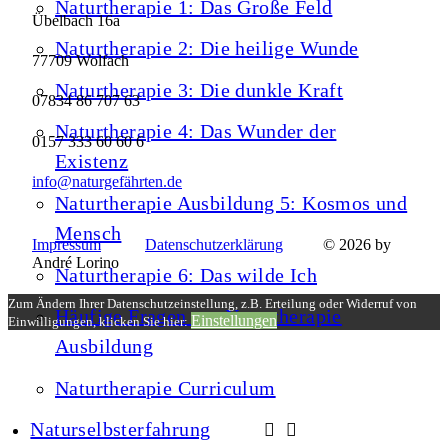
Naturtherapie 1: Das Große Feld
Übelbach 16a
Naturtherapie 2: Die heilige Wunde
77709 Wolfach
Naturtherapie 3: Die dunkle Kraft
07834 86 707 63
Naturtherapie 4: Das Wunder der
0157 333 60 60 6
Existenz
info@naturgefährten.de
Naturtherapie Ausbildung 5: Kosmos und
Mensch
Impressum
Datenschutzerklärung
© 2026 by
André Lorino
Naturtherapie 6: Das wilde Ich
Zum Ändern Ihrer Datenschutzeinstellung, z.B. Erteilung oder Widerruf von
Häufige Fragen zur Naturtherapie
Einstellungen
Einwilligungen, klicken Sie hier:
Ausbildung
Naturtherapie Curriculum
Naturselbsterfahrung