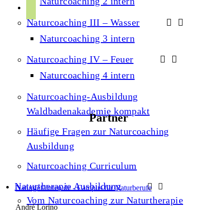
Naturcoaching 2 intern
r
p
u
a
Naturcoaching III – Wasser
o
b
m
t
Naturcoaching 3 intern
e
i
Naturcoaching IV – Feuer
f
Naturcoaching 4 intern
y
Naturcoaching-Ausbildung
Waldbadenakademie kompakt
Partner
Häufige Fragen zur Naturcoaching
Ausbildung
Naturcoaching Curriculum
Naturtherapie Ausbildung
Naturgefährten.de - Campus für Naturberufe
Vom Naturcoaching zur Naturtherapie
André Lorino