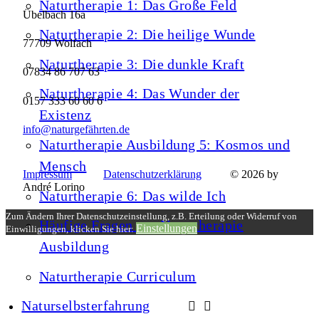
Naturtherapie 1: Das Große Feld
Übelbach 16a
Naturtherapie 2: Die heilige Wunde
77709 Wolfach
Naturtherapie 3: Die dunkle Kraft
07834 86 707 63
Naturtherapie 4: Das Wunder der
0157 333 60 60 6
Existenz
info@naturgefährten.de
Naturtherapie Ausbildung 5: Kosmos und
Mensch
Impressum
Datenschutzerklärung
© 2026 by
André Lorino
Naturtherapie 6: Das wilde Ich
Zum Ändern Ihrer Datenschutzeinstellung, z.B. Erteilung oder Widerruf von
Häufige Fragen zur Naturtherapie
Einstellungen
Einwilligungen, klicken Sie hier:
Ausbildung
Naturtherapie Curriculum
Naturselbsterfahrung