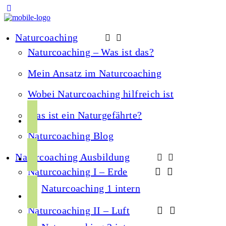
Naturcoaching
Naturcoaching – Was ist das?
Mein Ansatz im Naturcoaching
Wobei Naturcoaching hilfreich ist
f
Was ist ein Naturgefährte?
a
Naturcoaching Blog
c
i
e
Naturcoaching Ausbildung
n
b
Naturcoaching I – Erde
s
o
y
t
Naturcoaching 1 intern
o
o
a
k
Naturcoaching II – Luft
u
g
s
t