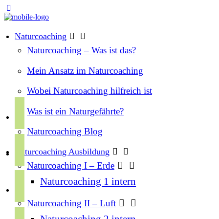
Naturcoaching
Naturcoaching – Was ist das?
Mein Ansatz im Naturcoaching
Wobei Naturcoaching hilfreich ist
f
Was ist ein Naturgefährte?
a
Naturcoaching Blog
c
i
e
Naturcoaching Ausbildung
n
b
Naturcoaching I – Erde
s
o
y
Naturcoaching 1 intern
t
o
o
a
k
Naturcoaching II – Luft
u
g
s
Naturcoaching 2 intern
t