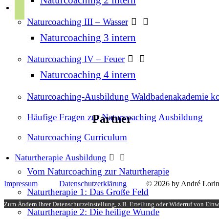
r
p
u
a
Naturcoaching III – Wasser
o
b
m
t
Naturcoaching 3 intern
e
i
Naturcoaching IV – Feuer
f
Naturcoaching 4 intern
y
Naturcoaching-Ausbildung Waldbadenakademie k
Häufige Fragen zur Naturcoaching Ausbildung
Partner
Naturcoaching Curriculum
Naturtherapie Ausbildung
Vom Naturcoaching zur Naturtherapie
Impressum
Datenschutzerklärung
© 2026 by André Lorin
Naturtherapie 1: Das Große Feld
Zum Ändern Ihrer Datenschutzeinstellung, z.B. Erteilung oder Widerruf von Einwi
Naturtherapie 2: Die heilige Wunde