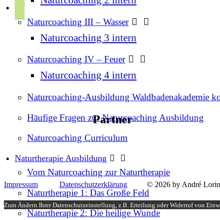
r
p
u
a
Naturcoaching III – Wasser
o
b
m
t
Naturcoaching 3 intern
e
i
Naturcoaching IV – Feuer
f
Naturcoaching 4 intern
y
Naturcoaching-Ausbildung Waldbadenakademie k
Häufige Fragen zur Naturcoaching Ausbildung
Partner
Naturcoaching Curriculum
Naturtherapie Ausbildung
Vom Naturcoaching zur Naturtherapie
Impressum
Datenschutzerklärung
© 2026 by André Lorin
Naturtherapie 1: Das Große Feld
Zum Ändern Ihrer Datenschutzeinstellung, z.B. Erteilung oder Widerruf von Einwi
Naturtherapie 2: Die heilige Wunde