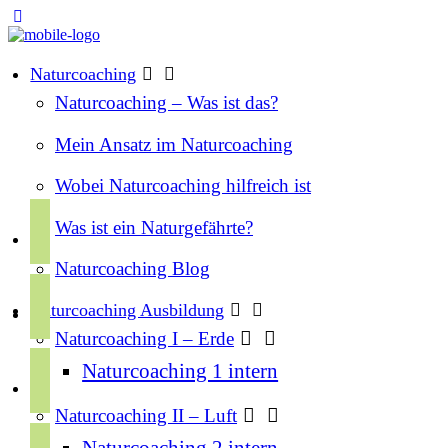
Naturcoaching
Naturcoaching – Was ist das?
Mein Ansatz im Naturcoaching
Wobei Naturcoaching hilfreich ist
f
Was ist ein Naturgefährte?
a
Naturcoaching Blog
c
i
e
Naturcoaching Ausbildung
n
b
Naturcoaching I – Erde
s
o
y
Naturcoaching 1 intern
t
o
o
a
k
Naturcoaching II – Luft
u
g
s
Naturcoaching 2 intern
t