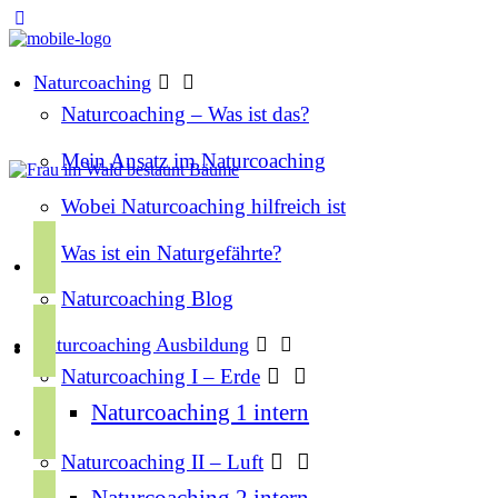
Naturcoaching
Naturcoaching – Was ist das?
Mein Ansatz im Naturcoaching
Wobei Naturcoaching hilfreich ist
f
Was ist ein Naturgefährte?
a
Naturcoaching Blog
c
i
e
Naturcoaching Ausbildung
n
b
Naturcoaching I – Erde
s
o
y
Naturcoaching 1 intern
t
o
o
a
k
Naturcoaching II – Luft
u
g
s
Naturcoaching 2 intern
t