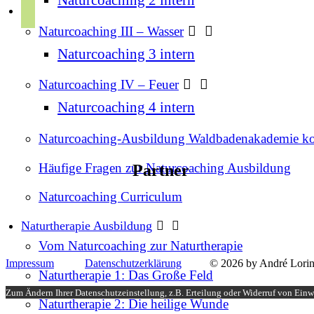
r
p
u
a
Naturcoaching III – Wasser
o
b
m
t
Naturcoaching 3 intern
e
i
Naturcoaching IV – Feuer
f
Naturcoaching 4 intern
y
Naturcoaching-Ausbildung Waldbadenakademie k
Häufige Fragen zur Naturcoaching Ausbildung
Partner
Naturcoaching Curriculum
Naturtherapie Ausbildung
Vom Naturcoaching zur Naturtherapie
Impressum
Datenschutzerklärung
© 2026 by André Lorin
Naturtherapie 1: Das Große Feld
Zum Ändern Ihrer Datenschutzeinstellung, z.B. Erteilung oder Widerruf von Einwi
Naturtherapie 2: Die heilige Wunde