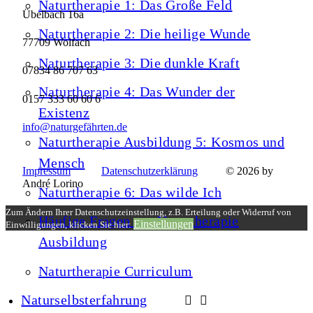
Naturtherapie 1: Das Große Feld
Übelbach 16a
Naturtherapie 2: Die heilige Wunde
77709 Wolfach
Naturtherapie 3: Die dunkle Kraft
07834 86 707 63
Naturtherapie 4: Das Wunder der
0157 333 60 60 6
Existenz
info@naturgefährten.de
Naturtherapie Ausbildung 5: Kosmos und
Mensch
Impressum
Datenschutzerklärung
© 2026 by
André Lorino
Naturtherapie 6: Das wilde Ich
Zum Ändern Ihrer Datenschutzeinstellung, z.B. Erteilung oder Widerruf von
Häufige Fragen zur Naturtherapie
Einstellungen
Einwilligungen, klicken Sie hier:
Ausbildung
Naturtherapie Curriculum
Naturselbsterfahrung