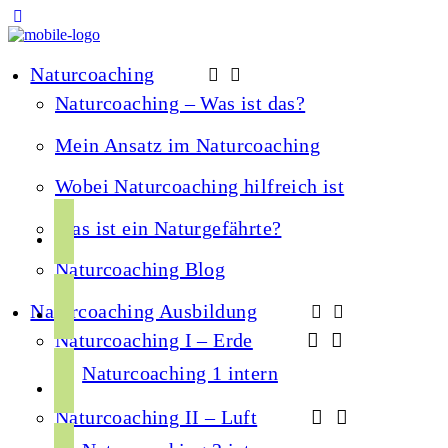
Naturcoaching
Naturcoaching – Was ist das?
Mein Ansatz im Naturcoaching
Wobei Naturcoaching hilfreich ist
f
Was ist ein Naturgefährte?
a
Naturcoaching Blog
c
i
e
Naturcoaching Ausbildung
n
b
Naturcoaching I – Erde
s
o
y
t
Naturcoaching 1 intern
o
o
a
k
Naturcoaching II – Luft
u
g
s
t