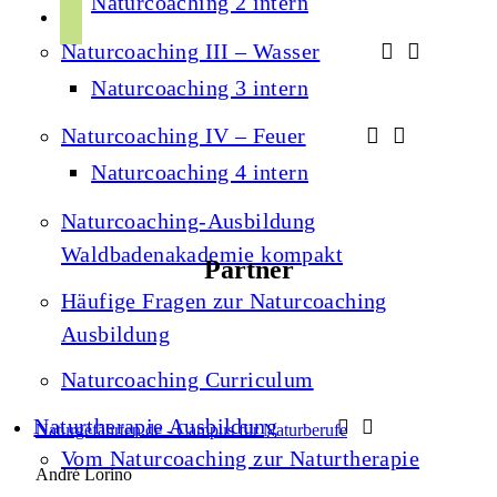
Naturcoaching 2 intern
r
p
u
a
Naturcoaching III – Wasser
o
b
m
t
Naturcoaching 3 intern
e
i
Naturcoaching IV – Feuer
f
Naturcoaching 4 intern
y
Naturcoaching-Ausbildung
Waldbadenakademie kompakt
Partner
Häufige Fragen zur Naturcoaching
Ausbildung
Naturcoaching Curriculum
Naturtherapie Ausbildung
Naturgefährten.de - Campus für Naturberufe
Vom Naturcoaching zur Naturtherapie
André Lorino