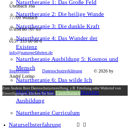
Naturtherapie 1: Das Große Feld
Übelbach 16a
Naturtherapie 2: Die heilige Wunde
77709 Wolfach
Naturtherapie 3: Die dunkle Kraft
07834 86 707 63
Naturtherapie 4: Das Wunder der
0157 333 60 60 6
Existenz
info@naturgefährten.de
Naturtherapie Ausbildung 5: Kosmos und
Mensch
Impressum
Datenschutzerklärung
© 2026 by
André Lorino
Naturtherapie 6: Das wilde Ich
Zum Ändern Ihrer Datenschutzeinstellung, z.B. Erteilung oder Widerruf von
Häufige Fragen zur Naturtherapie
Einstellungen
Einwilligungen, klicken Sie hier:
Ausbildung
Naturtherapie Curriculum
Naturselbsterfahrung