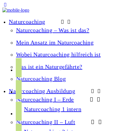
Naturcoaching
Naturcoaching – Was ist das?
Mein Ansatz im Naturcoaching
Wobei Naturcoaching hilfreich ist
f
Was ist ein Naturgefährte?
a
Naturcoaching Blog
c
i
e
Naturcoaching Ausbildung
n
b
Naturcoaching I – Erde
s
o
y
t
Naturcoaching 1 intern
o
o
a
k
Naturcoaching II – Luft
u
g
s
t