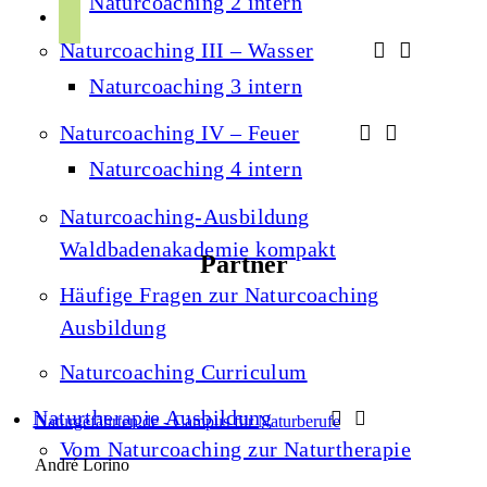
Naturcoaching 2 intern
r
p
u
a
Naturcoaching III – Wasser
o
b
m
t
Naturcoaching 3 intern
e
i
Naturcoaching IV – Feuer
f
Naturcoaching 4 intern
y
Naturcoaching-Ausbildung
Waldbadenakademie kompakt
Partner
Häufige Fragen zur Naturcoaching
Ausbildung
Naturcoaching Curriculum
Naturtherapie Ausbildung
Naturgefährten.de - Campus für Naturberufe
Vom Naturcoaching zur Naturtherapie
André Lorino