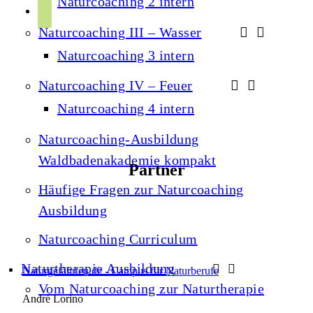
Naturcoaching 2 intern
r
p
u
a
Naturcoaching III – Wasser
o
b
m
t
Naturcoaching 3 intern
e
i
Naturcoaching IV – Feuer
f
Naturcoaching 4 intern
y
Naturcoaching-Ausbildung
Waldbadenakademie kompakt
Partner
Häufige Fragen zur Naturcoaching
Ausbildung
Naturcoaching Curriculum
Naturtherapie Ausbildung
Naturgefährten.de - Campus für Naturberufe
Vom Naturcoaching zur Naturtherapie
André Lorino