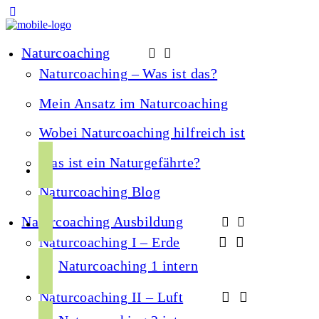
Naturcoaching
Naturcoaching – Was ist das?
Mein Ansatz im Naturcoaching
Wobei Naturcoaching hilfreich ist
f
Was ist ein Naturgefährte?
a
Naturcoaching Blog
c
i
e
Naturcoaching Ausbildung
n
b
Naturcoaching I – Erde
s
o
y
t
Naturcoaching 1 intern
o
o
a
k
Naturcoaching II – Luft
u
g
s
t