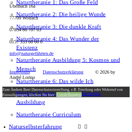
Naturtherapie 1: Das Große Feld
Übelbach 16a
Naturtherapie 2: Die heilige Wunde
77709 Wolfach
Naturtherapie 3: Die dunkle Kraft
07834 86 707 63
Naturtherapie 4: Das Wunder der
0157 333 60 60 6
Existenz
info@naturgefährten.de
Naturtherapie Ausbildung 5: Kosmos und
Mensch
Impressum
Datenschutzerklärung
© 2026 by
André Lorino
Naturtherapie 6: Das wilde Ich
Zum Ändern Ihrer Datenschutzeinstellung, z.B. Erteilung oder Widerruf von
Häufige Fragen zur Naturtherapie
Einstellungen
Einwilligungen, klicken Sie hier:
Ausbildung
Naturtherapie Curriculum
Naturselbsterfahrung