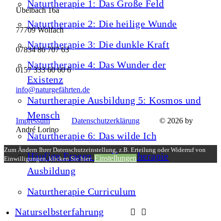
Naturtherapie 1: Das Große Feld
Übelbach 16a
Naturtherapie 2: Die heilige Wunde
77709 Wolfach
Naturtherapie 3: Die dunkle Kraft
07834 86 707 63
Naturtherapie 4: Das Wunder der
0157 333 60 60 6
Existenz
info@naturgefährten.de
Naturtherapie Ausbildung 5: Kosmos und
Mensch
Impressum
Datenschutzerklärung
© 2026 by
André Lorino
Naturtherapie 6: Das wilde Ich
Zum Ändern Ihrer Datenschutzeinstellung, z.B. Erteilung oder Widerruf von
Häufige Fragen zur Naturtherapie
Einstellungen
Einwilligungen, klicken Sie hier:
Ausbildung
Naturtherapie Curriculum
Naturselbsterfahrung