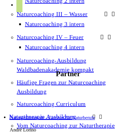
Naturcoaching 2 intern
r
p
u
a
Naturcoaching III – Wasser
o
b
m
t
Naturcoaching 3 intern
e
i
Naturcoaching IV – Feuer
f
Naturcoaching 4 intern
y
Naturcoaching-Ausbildung
Waldbadenakademie kompakt
Partner
Häufige Fragen zur Naturcoaching
Ausbildung
Naturcoaching Curriculum
Naturtherapie Ausbildung
Naturgefährten.de - Campus für Naturberufe
Vom Naturcoaching zur Naturtherapie
André Lorino