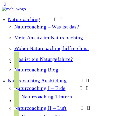
Naturcoaching
Naturcoaching – Was ist das?
Mein Ansatz im Naturcoaching
Wobei Naturcoaching hilfreich ist
f
Was ist ein Naturgefährte?
a
Naturcoaching Blog
c
i
e
Naturcoaching Ausbildung
n
b
Naturcoaching I – Erde
s
o
y
t
Naturcoaching 1 intern
o
o
a
k
Naturcoaching II – Luft
u
g
s
t