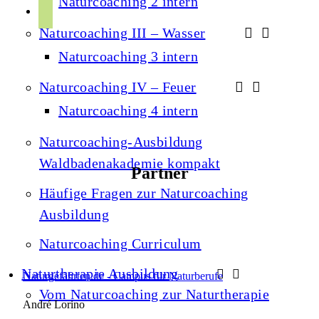
Naturcoaching 2 intern
r
p
u
a
Naturcoaching III – Wasser
o
b
m
t
Naturcoaching 3 intern
e
i
Naturcoaching IV – Feuer
f
Naturcoaching 4 intern
y
Naturcoaching-Ausbildung
Waldbadenakademie kompakt
Partner
Häufige Fragen zur Naturcoaching
Ausbildung
Naturcoaching Curriculum
Naturtherapie Ausbildung
Naturgefährten.de - Campus für Naturberufe
Vom Naturcoaching zur Naturtherapie
André Lorino