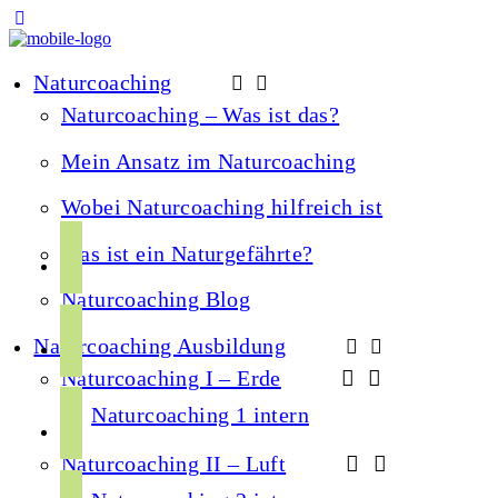
Naturcoaching
Naturcoaching – Was ist das?
Mein Ansatz im Naturcoaching
Wobei Naturcoaching hilfreich ist
f
Was ist ein Naturgefährte?
a
Naturcoaching Blog
c
i
e
Naturcoaching Ausbildung
n
b
Naturcoaching I – Erde
s
o
y
t
Naturcoaching 1 intern
o
o
a
k
Naturcoaching II – Luft
u
g
s
t