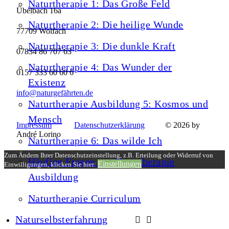
Naturtherapie 1: Das Große Feld
Übelbach 16a
Naturtherapie 2: Die heilige Wunde
77709 Wolfach
Naturtherapie 3: Die dunkle Kraft
07834 86 707 63
Naturtherapie 4: Das Wunder der
0157 333 60 60 6
Existenz
info@naturgefährten.de
Naturtherapie Ausbildung 5: Kosmos und
Mensch
Impressum
Datenschutzerklärung
© 2026 by
André Lorino
Naturtherapie 6: Das wilde Ich
Zum Ändern Ihrer Datenschutzeinstellung, z.B. Erteilung oder Widerruf von
Häufige Fragen zur Naturtherapie
Einstellungen
Einwilligungen, klicken Sie hier:
Ausbildung
Naturtherapie Curriculum
Naturselbsterfahrung