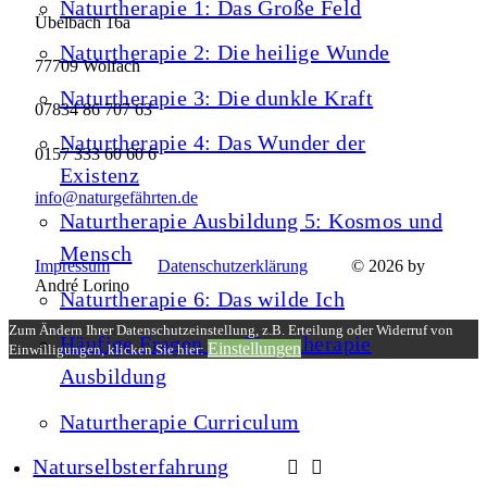
Naturtherapie 1: Das Große Feld
Übelbach 16a
Naturtherapie 2: Die heilige Wunde
77709 Wolfach
Naturtherapie 3: Die dunkle Kraft
07834 86 707 63
Naturtherapie 4: Das Wunder der
0157 333 60 60 6
Existenz
info@naturgefährten.de
Naturtherapie Ausbildung 5: Kosmos und
Mensch
Impressum
Datenschutzerklärung
© 2026 by
André Lorino
Naturtherapie 6: Das wilde Ich
Zum Ändern Ihrer Datenschutzeinstellung, z.B. Erteilung oder Widerruf von
Häufige Fragen zur Naturtherapie
Einstellungen
Einwilligungen, klicken Sie hier:
Ausbildung
Naturtherapie Curriculum
Naturselbsterfahrung