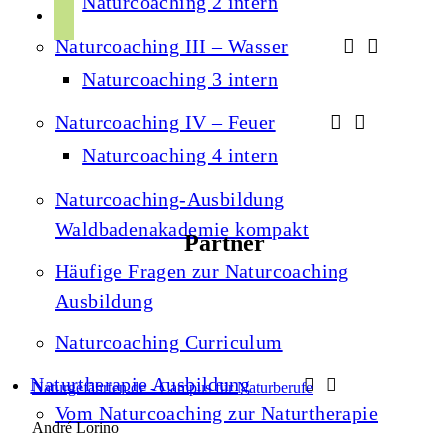
Naturcoaching 2 intern
r
p
u
a
Naturcoaching III – Wasser
o
b
m
t
Naturcoaching 3 intern
e
i
Naturcoaching IV – Feuer
f
Naturcoaching 4 intern
y
Naturcoaching-Ausbildung
Waldbadenakademie kompakt
Partner
Häufige Fragen zur Naturcoaching
Ausbildung
Naturcoaching Curriculum
Naturtherapie Ausbildung
Naturgefährten.de - Campus für Naturberufe
Vom Naturcoaching zur Naturtherapie
André Lorino