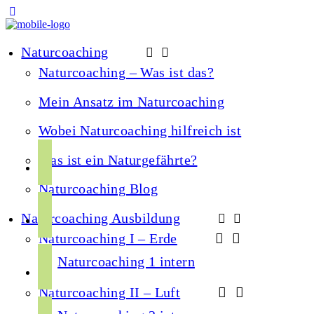
Naturcoaching
Naturcoaching – Was ist das?
Mein Ansatz im Naturcoaching
Wobei Naturcoaching hilfreich ist
f
Was ist ein Naturgefährte?
a
Naturcoaching Blog
c
i
e
Naturcoaching Ausbildung
n
b
Naturcoaching I – Erde
s
o
y
t
Naturcoaching 1 intern
o
o
a
k
Naturcoaching II – Luft
u
g
s
t