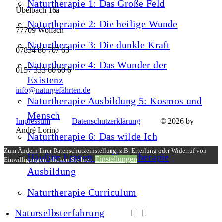
Naturtherapie 1: Das Große Feld
Übelbach 16a
Naturtherapie 2: Die heilige Wunde
77709 Wolfach
Naturtherapie 3: Die dunkle Kraft
07834 86 707 63
Naturtherapie 4: Das Wunder der
0157 333 60 60 6
Existenz
info@naturgefährten.de
Naturtherapie Ausbildung 5: Kosmos und
Mensch
Impressum
Datenschutzerklärung
© 2026 by
André Lorino
Naturtherapie 6: Das wilde Ich
Zum Ändern Ihrer Datenschutzeinstellung, z.B. Erteilung oder Widerruf von
Häufige Fragen zur Naturtherapie
Einstellungen
Einwilligungen, klicken Sie hier:
Ausbildung
Naturtherapie Curriculum
Naturselbsterfahrung