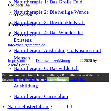
Naturtherapie 1: Das Große Feld
Übelbach 16a
Naturtherapie 2: Die heilige Wunde
77709 Wolfach
Naturtherapie 3: Die dunkle Kraft
07834 86 707 63
Naturtherapie 4: Das Wunder der
0157 333 60 60 6
Existenz
info@naturgefährten.de
Naturtherapie Ausbildung 5: Kosmos und
Mensch
Impressum
Datenschutzerklärung
© 2026 by
André Lorino
Naturtherapie 6: Das wilde Ich
Zum Ändern Ihrer Datenschutzeinstellung, z.B. Erteilung oder Widerruf von
Häufige Fragen zur Naturtherapie
Einstellungen
Einwilligungen, klicken Sie hier:
Ausbildung
Naturtherapie Curriculum
Naturselbsterfahrung