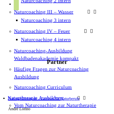
Naturcoaching 2 intern
r
p
u
a
Naturcoaching III – Wasser
o
b
m
t
Naturcoaching 3 intern
e
i
Naturcoaching IV – Feuer
f
Naturcoaching 4 intern
y
Naturcoaching-Ausbildung
Waldbadenakademie kompakt
Partner
Häufige Fragen zur Naturcoaching
Ausbildung
Naturcoaching Curriculum
Naturtherapie Ausbildung
Naturgefährten.de - Campus für Naturberufe
Vom Naturcoaching zur Naturtherapie
André Lorino