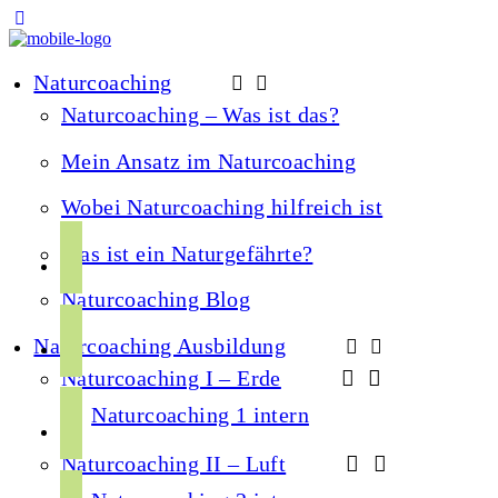
Naturcoaching
Naturcoaching – Was ist das?
Mein Ansatz im Naturcoaching
Wobei Naturcoaching hilfreich ist
f
Was ist ein Naturgefährte?
a
Naturcoaching Blog
c
i
e
Naturcoaching Ausbildung
n
b
Naturcoaching I – Erde
s
o
y
t
Naturcoaching 1 intern
o
o
a
k
Naturcoaching II – Luft
u
g
s
t