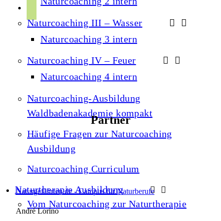
Naturcoaching 2 intern
r
p
u
a
Naturcoaching III – Wasser
o
b
m
t
Naturcoaching 3 intern
e
i
Naturcoaching IV – Feuer
f
Naturcoaching 4 intern
y
Naturcoaching-Ausbildung
Waldbadenakademie kompakt
Partner
Häufige Fragen zur Naturcoaching
Ausbildung
Naturcoaching Curriculum
Naturtherapie Ausbildung
Naturgefährten.de - Campus für Naturberufe
Vom Naturcoaching zur Naturtherapie
André Lorino