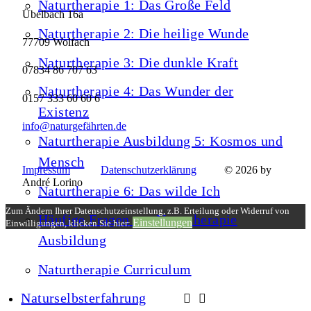
Naturtherapie 1: Das Große Feld
Übelbach 16a
Naturtherapie 2: Die heilige Wunde
77709 Wolfach
Naturtherapie 3: Die dunkle Kraft
07834 86 707 63
Naturtherapie 4: Das Wunder der
0157 333 60 60 6
Existenz
info@naturgefährten.de
Naturtherapie Ausbildung 5: Kosmos und
Mensch
Impressum
Datenschutzerklärung
© 2026 by
André Lorino
Naturtherapie 6: Das wilde Ich
Zum Ändern Ihrer Datenschutzeinstellung, z.B. Erteilung oder Widerruf von
Häufige Fragen zur Naturtherapie
Einstellungen
Einwilligungen, klicken Sie hier:
Ausbildung
Naturtherapie Curriculum
Naturselbsterfahrung