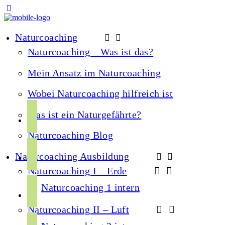
Naturcoaching
Naturcoaching – Was ist das?
Mein Ansatz im Naturcoaching
Wobei Naturcoaching hilfreich ist
f
Was ist ein Naturgefährte?
a
Naturcoaching Blog
c
i
e
Naturcoaching Ausbildung
n
b
Naturcoaching I – Erde
s
o
y
t
Naturcoaching 1 intern
o
o
a
k
Naturcoaching II – Luft
u
g
s
t