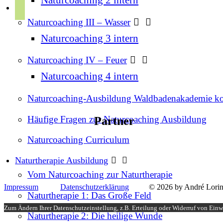
r
p
u
a
Naturcoaching III – Wasser
o
b
m
t
Naturcoaching 3 intern
e
i
Naturcoaching IV – Feuer
f
Naturcoaching 4 intern
y
Naturcoaching-Ausbildung Waldbadenakademie k
Häufige Fragen zur Naturcoaching Ausbildung
Partner
Naturcoaching Curriculum
Naturtherapie Ausbildung
Vom Naturcoaching zur Naturtherapie
Impressum
Datenschutzerklärung
© 2026 by André Lorin
Naturtherapie 1: Das Große Feld
Zum Ändern Ihrer Datenschutzeinstellung, z.B. Erteilung oder Widerruf von Einwi
Naturtherapie 2: Die heilige Wunde