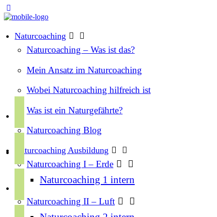
Naturcoaching
Naturcoaching – Was ist das?
Mein Ansatz im Naturcoaching
Wobei Naturcoaching hilfreich ist
f
Was ist ein Naturgefährte?
a
Naturcoaching Blog
c
i
e
Naturcoaching Ausbildung
n
b
Naturcoaching I – Erde
s
o
y
Naturcoaching 1 intern
t
o
o
a
k
Naturcoaching II – Luft
u
g
s
Naturcoaching 2 intern
t