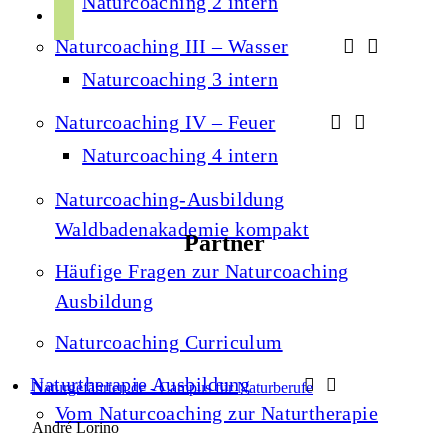
Naturcoaching 2 intern
r
p
u
a
Naturcoaching III – Wasser
o
b
m
t
Naturcoaching 3 intern
e
i
Naturcoaching IV – Feuer
f
Naturcoaching 4 intern
y
Naturcoaching-Ausbildung
Waldbadenakademie kompakt
Partner
Häufige Fragen zur Naturcoaching
Ausbildung
Naturcoaching Curriculum
Naturtherapie Ausbildung
Naturgefährten.de - Campus für Naturberufe
Vom Naturcoaching zur Naturtherapie
André Lorino