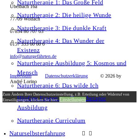
Naturtherapie 1: Das Große Feld
Übelbach 16a
Naturtherapie 2: Die heilige Wunde
77709 Wolfach
Naturtherapie 3: Die dunkle Kraft
07834 86 707 63
Naturtherapie 4: Das Wunder der
0157 333 60 60 6
Existenz
info@naturgefährten.de
Naturtherapie Ausbildung 5: Kosmos und
Mensch
Impressum
Datenschutzerklärung
© 2026 by
André Lorino
Naturtherapie 6: Das wilde Ich
Zum Ändern Ihrer Datenschutzeinstellung, z.B. Erteilung oder Widerruf von
Häufige Fragen zur Naturtherapie
Einstellungen
Einwilligungen, klicken Sie hier:
Ausbildung
Naturtherapie Curriculum
Naturselbsterfahrung