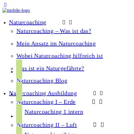
Naturcoaching
Naturcoaching – Was ist das?
Mein Ansatz im Naturcoaching
Wobei Naturcoaching hilfreich ist
f
Was ist ein Naturgefährte?
a
Naturcoaching Blog
c
i
e
Naturcoaching Ausbildung
n
b
Naturcoaching I – Erde
s
o
y
t
Naturcoaching 1 intern
o
o
a
k
Naturcoaching II – Luft
u
g
s
t