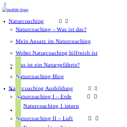
Naturcoaching
Naturcoaching – Was ist das?
Mein Ansatz im Naturcoaching
Wobei Naturcoaching hilfreich ist
f
Was ist ein Naturgefährte?
a
Naturcoaching Blog
c
i
e
Naturcoaching Ausbildung
n
b
Naturcoaching I – Erde
s
o
y
t
Naturcoaching 1 intern
o
o
a
k
Naturcoaching II – Luft
u
g
s
t