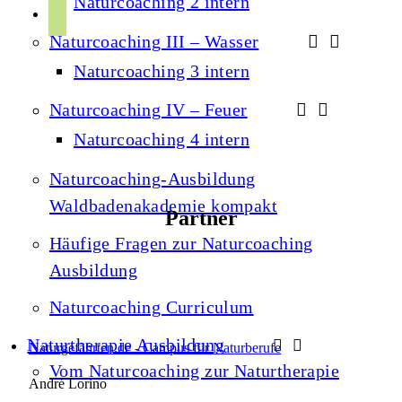
Naturcoaching 2 intern
r
p
u
a
Naturcoaching III – Wasser
o
b
m
t
Naturcoaching 3 intern
e
i
Naturcoaching IV – Feuer
f
Naturcoaching 4 intern
y
Naturcoaching-Ausbildung
Waldbadenakademie kompakt
Partner
Häufige Fragen zur Naturcoaching
Ausbildung
Naturcoaching Curriculum
Naturtherapie Ausbildung
Naturgefährten.de - Campus für Naturberufe
Vom Naturcoaching zur Naturtherapie
André Lorino