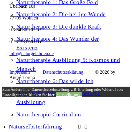
Naturtherapie 1: Das Große Feld
Übelbach 16a
Naturtherapie 2: Die heilige Wunde
77709 Wolfach
Naturtherapie 3: Die dunkle Kraft
07834 86 707 63
Naturtherapie 4: Das Wunder der
0157 333 60 60 6
Existenz
info@naturgefährten.de
Naturtherapie Ausbildung 5: Kosmos und
Mensch
Impressum
Datenschutzerklärung
© 2026 by
André Lorino
Naturtherapie 6: Das wilde Ich
Zum Ändern Ihrer Datenschutzeinstellung, z.B. Erteilung oder Widerruf von
Häufige Fragen zur Naturtherapie
Einstellungen
Einwilligungen, klicken Sie hier:
Ausbildung
Naturtherapie Curriculum
Naturselbsterfahrung