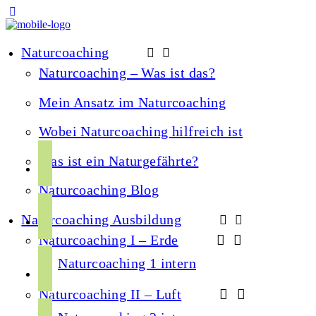
Naturcoaching
Naturcoaching – Was ist das?
Mein Ansatz im Naturcoaching
Wobei Naturcoaching hilfreich ist
f
Was ist ein Naturgefährte?
a
Naturcoaching Blog
c
i
e
Naturcoaching Ausbildung
n
b
Naturcoaching I – Erde
s
o
y
t
Naturcoaching 1 intern
o
o
a
k
Naturcoaching II – Luft
u
g
s
t