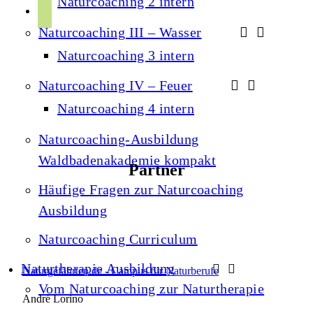
Naturcoaching 2 intern
r
p
u
a
Naturcoaching III – Wasser
o
b
m
t
Naturcoaching 3 intern
e
i
Naturcoaching IV – Feuer
f
Naturcoaching 4 intern
y
Naturcoaching-Ausbildung
Waldbadenakademie kompakt
Partner
Häufige Fragen zur Naturcoaching
Ausbildung
Naturcoaching Curriculum
Naturtherapie Ausbildung
Naturgefährten.de - Campus für Naturberufe
Vom Naturcoaching zur Naturtherapie
André Lorino