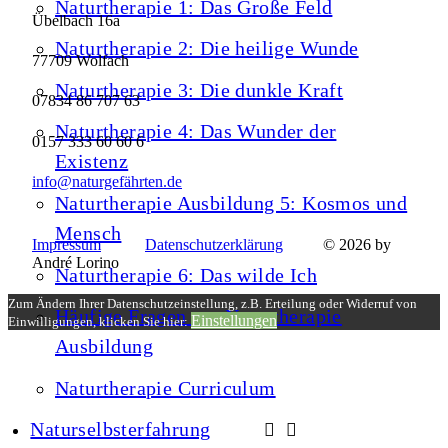
Naturtherapie 1: Das Große Feld
Übelbach 16a
Naturtherapie 2: Die heilige Wunde
77709 Wolfach
Naturtherapie 3: Die dunkle Kraft
07834 86 707 63
Naturtherapie 4: Das Wunder der
0157 333 60 60 6
Existenz
info@naturgefährten.de
Naturtherapie Ausbildung 5: Kosmos und
Mensch
Impressum
Datenschutzerklärung
© 2026 by
André Lorino
Naturtherapie 6: Das wilde Ich
Zum Ändern Ihrer Datenschutzeinstellung, z.B. Erteilung oder Widerruf von
Häufige Fragen zur Naturtherapie
Einstellungen
Einwilligungen, klicken Sie hier:
Ausbildung
Naturtherapie Curriculum
Naturselbsterfahrung