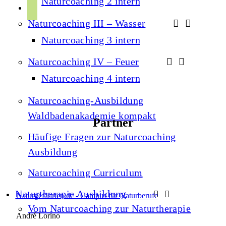
Naturcoaching 2 intern
r
p
u
a
Naturcoaching III – Wasser
o
b
m
t
Naturcoaching 3 intern
e
i
Naturcoaching IV – Feuer
f
Naturcoaching 4 intern
y
Naturcoaching-Ausbildung
Waldbadenakademie kompakt
Partner
Häufige Fragen zur Naturcoaching
Ausbildung
Naturcoaching Curriculum
Naturtherapie Ausbildung
Naturgefährten.de - Campus für Naturberufe
Vom Naturcoaching zur Naturtherapie
André Lorino