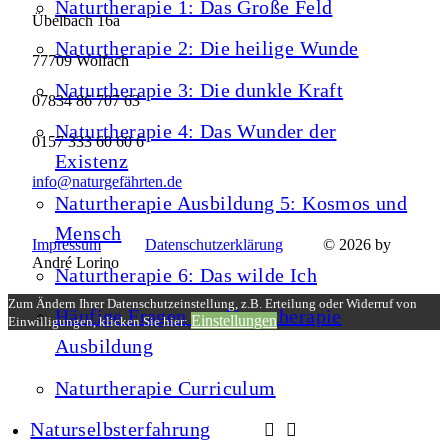
Naturtherapie 1: Das Große Feld
Übelbach 16a
Naturtherapie 2: Die heilige Wunde
77709 Wolfach
Naturtherapie 3: Die dunkle Kraft
07834 86 707 63
Naturtherapie 4: Das Wunder der
0157 333 60 60 6
Existenz
info@naturgefährten.de
Naturtherapie Ausbildung 5: Kosmos und
Mensch
Impressum
Datenschutzerklärung
© 2026 by
André Lorino
Naturtherapie 6: Das wilde Ich
Zum Ändern Ihrer Datenschutzeinstellung, z.B. Erteilung oder Widerruf von
Häufige Fragen zur Naturtherapie
Einstellungen
Einwilligungen, klicken Sie hier:
Ausbildung
Naturtherapie Curriculum
Naturselbsterfahrung