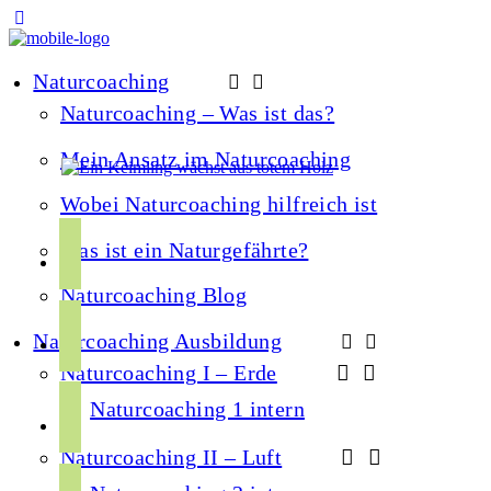
Naturcoaching
Naturcoaching – Was ist das?
Mein Ansatz im Naturcoaching
Wobei Naturcoaching hilfreich ist
f
Was ist ein Naturgefährte?
a
Naturcoaching Blog
c
i
e
Naturcoaching Ausbildung
n
b
Naturcoaching I – Erde
s
o
y
t
Naturcoaching 1 intern
o
o
a
k
Naturcoaching II – Luft
u
g
s
t