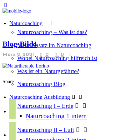
Naturcoaching
Naturcoaching – Was ist das?
Blog-Bild4
Mein Ansatz im Naturcoaching
März 2, 2021
0
0
Wobei Naturcoaching hilfreich ist
Was ist ein Naturgefährte?
Share
Naturcoaching Blog
Naturcoaching Ausbildung
f
Naturcoaching I – Erde
a
Naturcoaching 1 intern
c
i
e
Naturcoaching II – Luft
n
b
Naturcoaching 2 intern