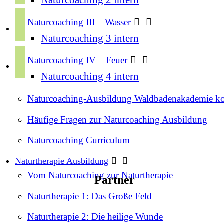
s
o
y
t
Naturcoaching III – Wasser
o
o
a
Naturcoaching 3 intern
k
u
g
s
t
Naturcoaching IV – Feuer
r
p
u
Naturcoaching 4 intern
a
o
b
m
t
Naturcoaching-Ausbildung Waldbadenakademie k
e
i
Häufige Fragen zur Naturcoaching Ausbildung
f
y
Naturcoaching Curriculum
Naturtherapie Ausbildung
Vom Naturcoaching zur Naturtherapie
Partner
Naturtherapie 1: Das Große Feld
Naturtherapie 2: Die heilige Wunde