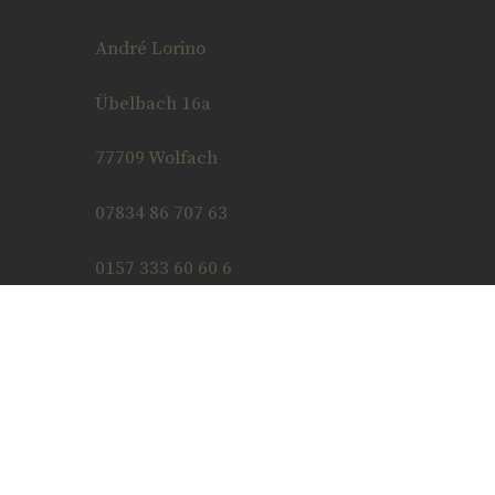
André Lorino
Übelbach 16a
77709 Wolfach
07834 86 707 63
0157 333 60 60 6
info@naturgefährten.de
Impressum