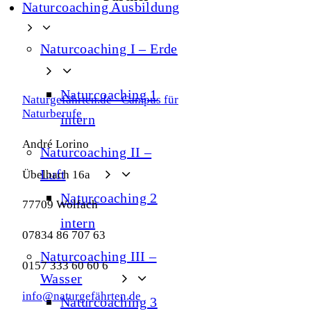
Naturcoaching Ausbildung
m
Naturcoaching I – Erde
Naturcoaching 1
Naturgefährten.de - Campus für
Naturberufe
intern
André Lorino
Naturcoaching II –
Luft
Übelbach 16a
Naturcoaching 2
77709 Wolfach
intern
07834 86 707 63
Naturcoaching III –
0157 333 60 60 6
Wasser
info@naturgefährten.de
Naturcoaching 3