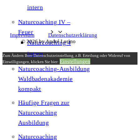
intern
Naturcoaching IV –
Feuer
Impressum
Datenschutzerklärung
© 2026 by André Lorino
Naturcoaching 4
intern
Zum Ändern Ihrer Datenschutzeinstellung, z.B. Erteilung oder Widerruf von
Einstellungen
Einwilligungen, klicken Sie hier:
Naturcoaching-Ausbildung
Waldbadenakademie
kompakt
Häufige Fragen zur
Naturcoaching
Ausbildung
Naturcoaching