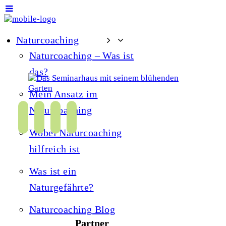
Naturcoaching
Naturcoaching – Was ist
das?
Mein Ansatz im
Naturcoaching
f
i
y
s
a
n
o
p
Wobei Naturcoaching
c
s
u
o
hilfreich ist
e
t
t
t
Was ist ein
b
a
u
i
Naturgefährte?
o
g
b
f
o
r
e
y
Naturcoaching Blog
k
a
Partner