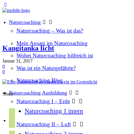
Naturcoaching
Naturcoaching – Was ist das?
Mein Ansatz im Naturcoaching
Kangitanka licht
Wobei Naturcoaching hilfreich ist
Januar 31, 2017
0
Was ist ein Naturgefährte?
0
Naturcoaching Blog
Naturcoaching Ausbildung
Share
Naturcoaching I – Erde
Naturcoaching 1 intern
f
a
Naturcoaching II – Luft
c
Naturcoaching 2 intern