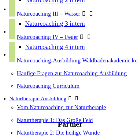
i
e
n
b
Naturcoaching III – Wasser
s
o
Naturcoaching 3 intern
y
t
o
o
a
Naturcoaching IV – Feuer
k
u
g
Naturcoaching 4 intern
s
t
r
p
u
Naturcoaching-Ausbildung Waldbadenakademie k
a
o
b
m
t
Häufige Fragen zur Naturcoaching Ausbildung
e
i
Naturcoaching Curriculum
f
y
Naturtherapie Ausbildung
Vom Naturcoaching zur Naturtherapie
Naturtherapie 1: Das Große Feld
Partner
Naturtherapie 2: Die heilige Wunde