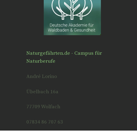
Naturgefährten.de - Campus für
Naturberufe
André Lorino
Übelbach 16a
77709 Wolfach
07834 86 707 63