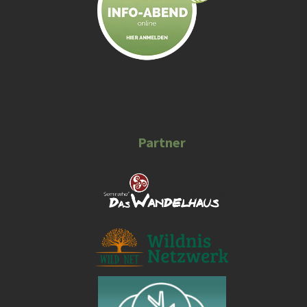
m
Partner