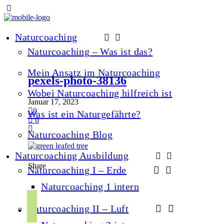
Naturcoaching
Naturcoaching – Was ist das?
Mein Ansatz im Naturcoaching
pexels-photo-38136
Wobei Naturcoaching hilfreich ist
Januar 17, 2023
0
Was ist ein Naturgefährte?
0
Naturcoaching Blog
Naturcoaching Ausbildung
Share
Naturcoaching I – Erde
Naturcoaching 1 intern
f
Naturcoaching II – Luft
a