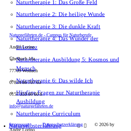
Naturtherapie 1: Das Große Feld
Naturtherapie 2: Die heilige Wunde
Naturtherapie 3: Die dunkle Kraft
Naturgefährten.de - Campus für Naturberufe
Naturtherapie 4: Das Wunder der
Existenz
André Lorino
Naturtherapie Ausbildung 5: Kosmos und
Übelbach 16a
Mensch
77709 Wolfach
Naturtherapie 6: Das wilde Ich
07834 86 707 63
Häufige Fragen zur Naturtherapie
0157 333 60 60 6
Ausbildung
info@naturgefährten.de
Naturtherapie Curriculum
Impressum
Datenschutzerklärung
© 2026 by
Naturselbsterfahrung
André Lorino