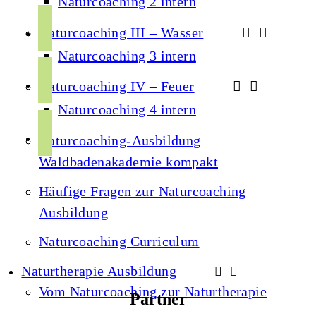
Naturcoaching 2 intern
c
i
e
Naturcoaching III – Wasser
n
b
s
Naturcoaching 3 intern
o
y
t
o
Naturcoaching IV – Feuer
o
a
k
u
Naturcoaching 4 intern
g
s
t
r
p
Naturcoaching-Ausbildung
u
a
o
Waldbadenakademie kompakt
b
m
t
e
Häufige Fragen zur Naturcoaching
i
Ausbildung
f
y
Naturcoaching Curriculum
Naturtherapie Ausbildung
Vom Naturcoaching zur Naturtherapie
Partner