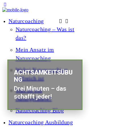
Naturcoaching
Naturcoaching – Was ist
das?
Mein Ansatz im
Naturcoaching
Wobei Naturcoaching
ACHTSAMKEITSÜBU
hilfreich ist
NG
Drei Minuten – das
Was ist ein
schafft jeder!
Naturgefährte?
Naturcoaching Blog
Naturcoaching Ausbildung