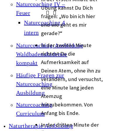
Naturcoaching IV –
Übung kannst Du Dich
Feuer
fragen: „Wo bin ich hier
Naturcoaching 4
und wie geht es mir
intern
gerade?“
In der zweiten Minute
Naturcoaching-Ausbildung
richtest Du die
Waldbadenakademie
Aufmerksamkeit auf
kompakt
Deinen Atem, ohne ihn zu
Häufige Fragen zur
verändern, und versuchst,
Naturcoaching
eine Minute lang jeden
Ausbildung
Atemzug
mitzubekommen. Von
Naturcoaching
Anfang bis Ende.
Curriculum
In der dritten Minute der
Naturtherapie Ausbildung