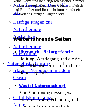
keine Kerze und kein abgeschlossenes Zimmer.
Naturtherapie 6: Das wilde
Mit der Zeit geht Euch diese Übung in Fleisch
und Blut über und Ihr taucht immer tiefer ein in
Ich
die Welt des jetzigen Augenblicks.
Häufige Fragen zur
Naturtherapie
Ausbildung
Weiterführende Seiten
Naturtherapie
Über mich – Naturgefährte
Curriculum
Haltung, Werdegang und die Art,
Naturselbsterfahrung
wie ich Menschen in und mit der
Irland – Verbunden mit dem
Natur begleite.
Ozean
Was ist Naturcoaching?
Eine Einordnung dessen, was
Gefühlskompetenz
zwischen Natur, Erfahrung und
Natur
innerem Prozess geschieht.