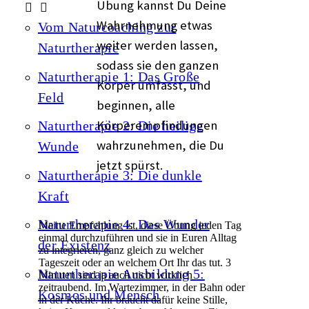
Übung kannst Du Deine
Wahrnehmung etwas
Vom Naturcoaching zur
weiter werden lassen,
Naturtherapie
sodass sie den ganzen
Naturtherapie 1: Das Große
Körper umfasst, und
Feld
beginnen, alle
Körperempfindungen
Naturtherapie 2: Die heilige
wahrzunehmen, die Du
Wunde
jetzt spürst.
Naturtherapie 3: Die dunkle
Kraft
Naturtherapie 4: Das Wunder
Meine Empfehlung ist, diese Übung jeden Tag
einmal durchzuführen und sie in Euren Alltag
der Existenz
zu integrieren, ganz gleich zu welcher
Tageszeit oder an welchem Ort Ihr das tut. 3
Naturtherapie Ausbildung 5:
Minuten sind ja auch nicht wirklich
zeitraubend. Im Wartezimmer, in der Bahn oder
Kosmos und Mensch
in der Küche. Ihr braucht dafür keine Stille,