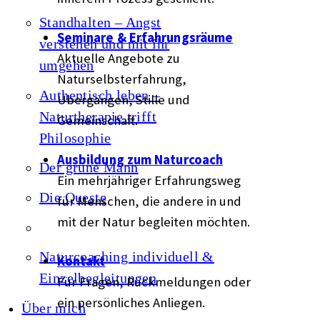
Standhalten – Angst
Seminare & Erfahrungsräume
verstehen und mit ihr
Aktuelle Angebote zu
umgehen
Naturselbsterfahrung,
Authentisch leben –
Übergängen, Stille und
Naturtherapie trifft
Gemeinschaft.
Philosophie
Ausbildung zum Naturcoach
Der grüne Mann
Ein mehrjähriger Erfahrungsweg
Die Queste
für Menschen, die andere in und
mit der Natur begleiten möchten.
Naturcoaching individuell &
Kontakt
Einzelbegleitungen
Für Fragen, Rückmeldungen oder
ein persönliches Anliegen.
Über mich