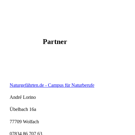
f
y
Partner
Naturgefährten.de - Campus für Naturberufe
André Lorino
Übelbach 16a
77709 Wolfach
07834 86 707 63