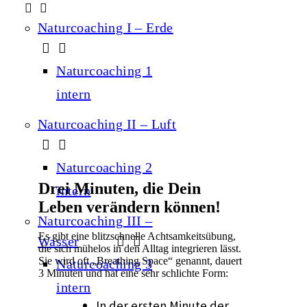
Naturcoaching I – Erde
Naturcoaching 1
intern
Naturcoaching II – Luft
Naturcoaching 2
Drei Minuten, die Dein
intern
Leben verändern können!
Naturcoaching III –
Es gibt eine blitzschnelle Achtsamkeitsübung,
Wasser
die sich mühelos in den Alltag integrieren lässt.
Sie wird oft „Breathing Space“ genannt, dauert
Naturcoaching 3
3 Minuten und hat eine sehr schlichte Form:
intern
In der ersten Minute der